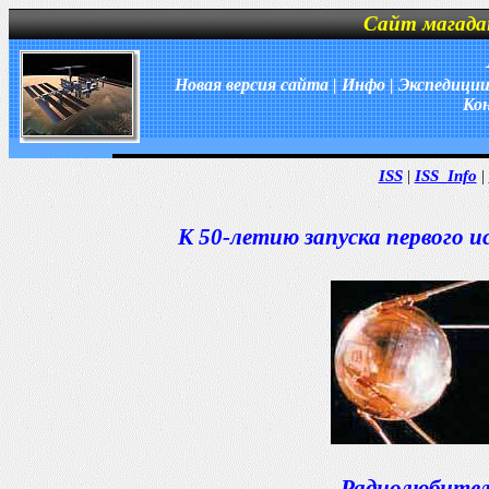
Сайт магада
Новая версия сайта
|
Инфо
|
Экспедици
Ко
ISS
|
ISS_Info
|
К 50-летию запуска первого 
Радиолюбител