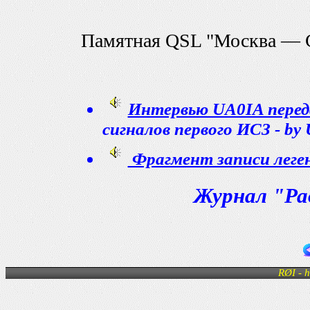
Памятная QSL "Москва — С
Интервью UA0IA перед
сигналов первого ИСЗ - by
Фрагмент записи леге
Журнал "Рад
RØI - h