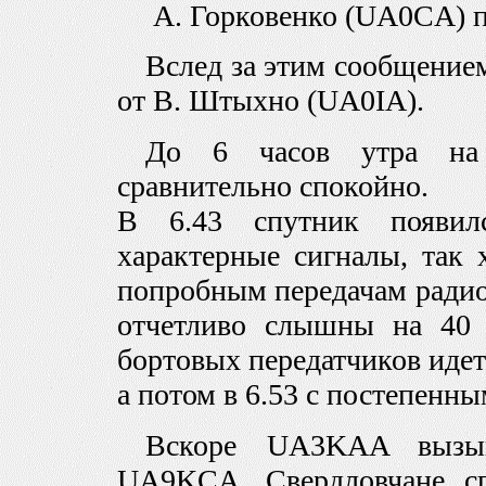
А. Горковенко (UA0CA) п
Вслед за этим сообщение
от В. Штыхно (UA0IA).
До 6 часов утра на 
сравнительно спокойно.
В 6.43 спутник появи
характерные сигналы, так
попробным передачам радио
отчетливо слышны на 40
бортовых передатчиков идет
а потом в 6.53 с постепенны
Вскоре UA3KAA вызыва
UA9KCA. Свердловчане сп